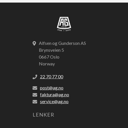
Alfsen og Gunderson AS
Brynsveien 5
0667 Oslo
Norway
22 70 77 00
post@ag.no
faktura@ag.no
service@ag.no
LENKER