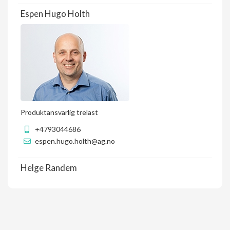
Espen Hugo Holth
Produktansvarlig trelast
+4793044686
espen.hugo.holth@ag.no
Helge Randem