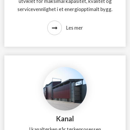
utviklet for maksimal kapasitet, kvalitet og
servicevennlighet i et energiopptimalt bygg.
Les mer
Kanal
I kanaltørken går tørkeprosessen