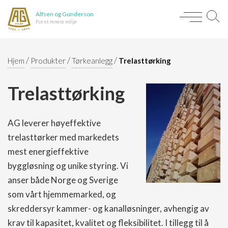
Alfsen og Gunderson
For et renere miljø
/
/
/
Hjem
Produkter
Tørkeanlegg
Trelasttørking
Trelasttørking
AG leverer høyeffektive
trelasttørker med markedets
mest energieffektive
byggløsning og unike styring. Vi
anser både Norge og Sverige
som vårt hjemmemarked, og
skreddersyr kammer- og kanalløsninger, avhengig av
krav til kapasitet, kvalitet og fleksibilitet. I tillegg til å