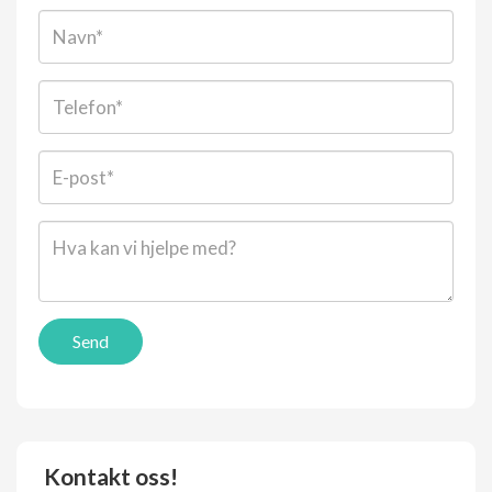
Navn:
Telefon:
E-
post*:
Beskjed*:
Send
Kontakt oss!