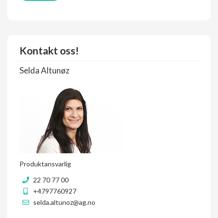
Kontakt oss!
Selda Altunøz
Produktansvarlig
22 70 77 00
+4797760927
selda.altunoz@ag.no