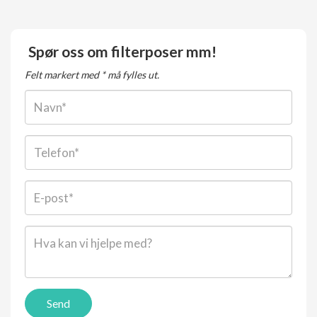
Spør oss om filterposer mm!
Felt markert med * må fylles ut.
Navn:
Telefon:
E-
post*:
Beskjed*:
Send