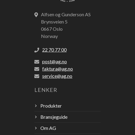
Alfsen og Gunderson AS
Brynsveien 5
0667 Oslo
Norway
22 70 77 00
post@ag.no
faktura@ag.no
service@ag.no
LENKER
Produkter
Bransjeguide
Om AG