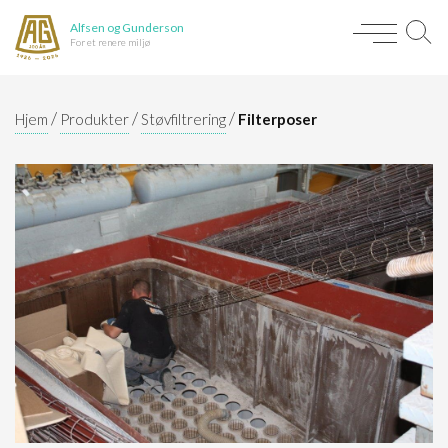
Alfsen og Gunderson
For et renere miljø
/
/
/
Hjem
Produkter
Støvfiltrering
Filterposer