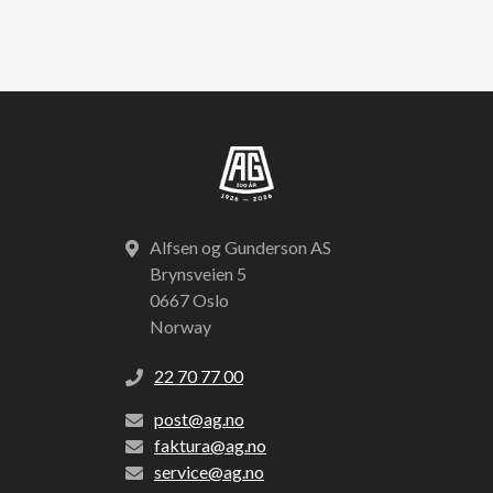
Alfsen og Gunderson AS
Brynsveien 5
0667 Oslo
Norway
22 70 77 00
post@ag.no
faktura@ag.no
service@ag.no