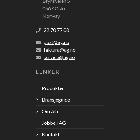
Brynsveien 5
0667 Oslo
Norway
22 70 77 00
post@ag.no
faktura@ag.no
service@ag.no
LENKER
Produkter
Bransjeguide
Om AG
Jobbe i AG
Kontakt