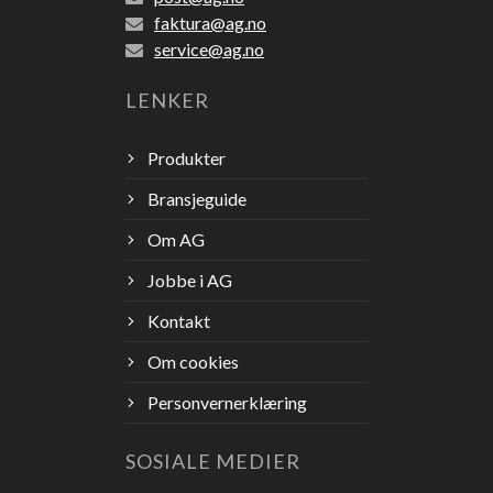
faktura@ag.no
service@ag.no
LENKER
Produkter
Bransjeguide
Om AG
Jobbe i AG
Kontakt
Om cookies
Personvernerklæring
SOSIALE MEDIER