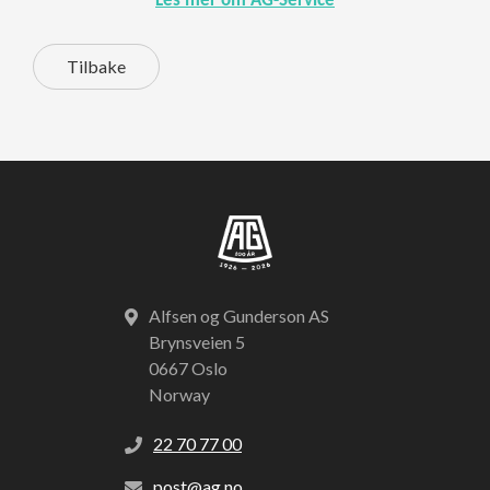
Les mer om AG-Service
Tilbake
Alfsen og Gunderson AS
Brynsveien 5
0667 Oslo
Norway
22 70 77 00
post@ag.no