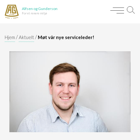
Alfsen og Gunderson
For et renere miljø
/
/
Hjem
Aktuelt
Møt vår nye serviceleder!